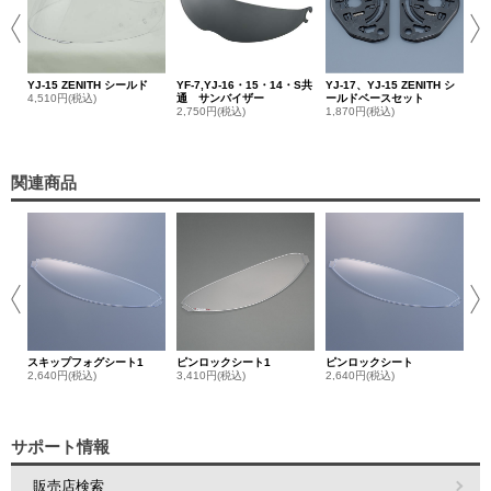
YJ-15 ZENITH シールド
YF-7,YJ-16・15・14・S共
YJ-17、YJ-15 ZENITH シ
4,510円(税込)
通 サンバイザー
ールドベースセット
2,750円(税込)
1,870円(税込)
関連商品
ヤ
ー
1,
スキップフォグシート1
ピンロックシート1
ピンロックシート
2,640円(税込)
3,410円(税込)
2,640円(税込)
サポート情報
販売店検索