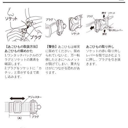
【あごひもの取扱方法】
【警告】
あごひもは確実
あごひもの取り外し
あごひもの留めかた
に留めてください。留め
ソケットの赤い取り外し
1.ワンタッチバックルのプ
られていないと、万一転
レバーを指ではさむよう
ラグとソケットの裏表を
倒したときにヘルメット
に押し、プラグを引き抜
確認します。
が脱げてしまい、重大な
きます。
2.プラグをソケットに「カ
けがにつながる恐れがあ
チッ」と音がするまで差
ります。
し込みます。