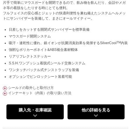
片手で簡単にマウスガードを開閉できるので、飲み物を飲んだり、会話やメガ
ネ等の着脱をしたりする時にとても便利。
フルフェイスの安心感とジェットの快適利便性を兼ね備えたシステムヘルメッ
トにサンバイザーを装備して、まさにオールマイティー。
日差しをカットする開閉式サンバイザーを標準装備
マウスガード開閉システム
TM
吸汗・速乾性に優れ、銀イオンが抗菌消臭効果を発揮するSilverCool
内装
強靭なポリカーボネイト&ABS複合素材帽体
リアリフレクトステッカー
S.S.H.ワンプッシュ着脱式シールド交換システム
ワンタッチバックル式チンストラップを装備
オプションでピンロックシート装着可能
シールドの取外しと取付け方
インナーキット（内装）の取り扱い方法
購入先・在庫確認
他の詳細を見る