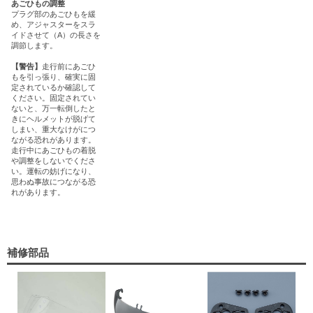
あごひもの調整
プラグ部のあごひもを緩
め、アジャスターをスラ
イドさせて（A）の長さを
調節します。
【警告】
走行前にあごひ
もを引っ張り、確実に固
定されているか確認して
ください。固定されてい
ないと、万一転倒したと
きにヘルメットが脱げて
しまい、重大なけがにつ
ながる恐れがあります。
走行中にあごひもの着脱
や調整をしないでくださ
い。運転の妨げになり、
思わぬ事故につながる恐
れがあります。
補修部品
YJ
ン
1,