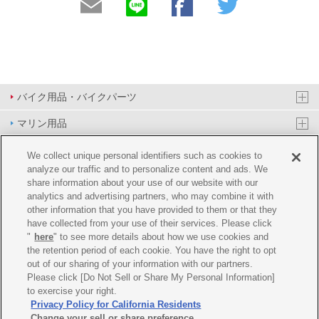
バイク用品・バイクパーツ
マリン用品
PAS/YPJ用品
We collect unique personal identifiers such as cookies to
analyze our traffic and to personalize content and ads. We
その他用品
share information about your use of our website with our
analytics and advertising partners, who may combine it with
イベント&エンターテイメント
other information that you have provided to them or that they
have collected from your use of their services. Please click
オンラインショップ
"
here
" to see more details about how we use cookies and
the retention period of each cookie. You have the right to opt
企業情報
out of our sharing of your information with our partners.
Please click [Do Not Sell or Share My Personal Information]
ご利用規約
推薦環境
プライバシーポリシー
Cookie ポリシー
to exercise your right.
Privacy Policy for California Residents
Change your sell or share preference