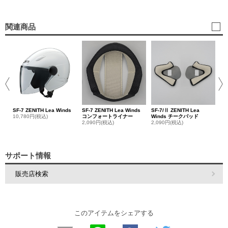
関連商品
SF
フ
1,
SF-7 ZENITH Lea Winds
SF-7 ZENITH Lea Winds
SF-7/Ⅱ ZENITH Lea
10,780円(税込)
コンフォートライナー
Winds チークパッド
2,090円(税込)
2,090円(税込)
サポート情報
販売店検索
このアイテムをシェアする