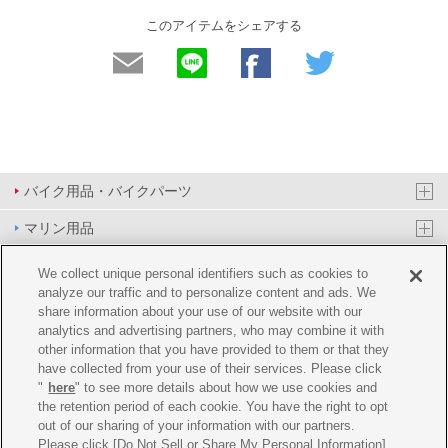
このアイテムをシェアする
バイク用品・バイクパーツ
マリン用品
PAS/YPJ用品
We collect unique personal identifiers such as cookies to
analyze our traffic and to personalize content and ads. We
その他用品
share information about your use of our website with our
analytics and advertising partners, who may combine it with
イベント&エンターテイメント
other information that you have provided to them or that they
have collected from your use of their services. Please click
オンラインショップ
"
here
" to see more details about how we use cookies and
the retention period of each cookie. You have the right to opt
企業情報
out of our sharing of your information with our partners.
Please click [Do Not Sell or Share My Personal Information]