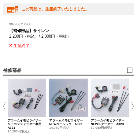
この商品は、生産終了いたしました。
907936712900
【補修部品】サイレン
2,200円（税込）/ 2,000円（税抜）
生産終了
補修部品
ア
準
15
アラームイモビライザー
アラームイモビライザー
アラームイモビライザー
リモコンシャッター車用
NEWベーシック A322
NEWスクーター A323
A321
14,080円(税込)
12,980円(税込)
16,280円(税込)