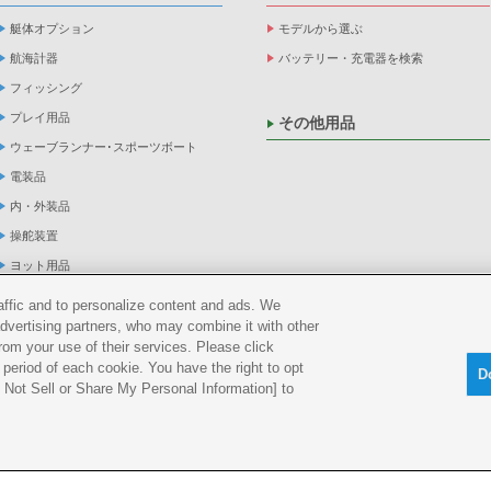
艇体オプション
モデルから選ぶ
航海計器
バッテリー・充電器を検索
フィッシング
プレイ用品
その他用品
ウェーブランナー･スポーツボート
電装品
内・外装品
操舵装置
ヨット用品
係船品
raffic and to personalize content and ads. We
救命品・検査品
advertising partners, who may combine it with other
rom your use of their services. Please click
メンテナンス
period of each cookie. You have the right to opt
D
アパレル
Do Not Sell or Share My Personal Information] to
船外機