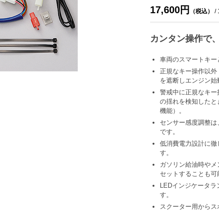
17,600円
（税込）
/
カンタン操作で
車両のスマートキー
正規なキー操作以外
を遮断しエンジン始
警戒中に正規なキー
の揺れを検知したと
機能）。
センサー感度調整は
です。
低消費電力設計に徹
す。
ガソリン給油時やメ
セットすることも可
LEDインジケータ
す。
スクーター用からス