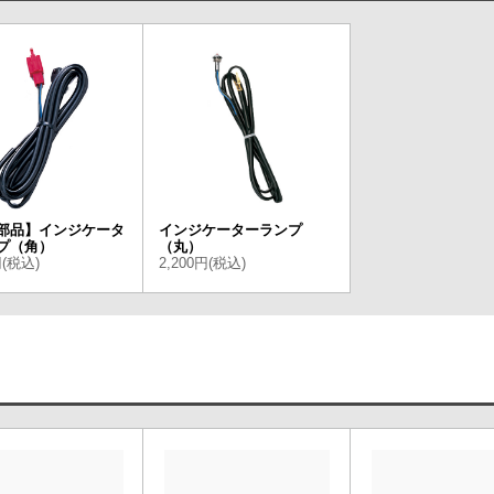
部品】インジケータ
インジケーターランプ
プ（角）
（丸）
円(税込)
2,200円(税込)