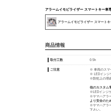
アラームイモビライザー スマートキー車専
アラームイモビライザー スマートキー
商品情報
取付工数
0.5h
ご注意
※ 車両のス
※ LEDイン
※防犯上の理
他のカスタム
※LEDイン
※ヤマハアラ
より安全のた
※ヤマハアラ
下さい。