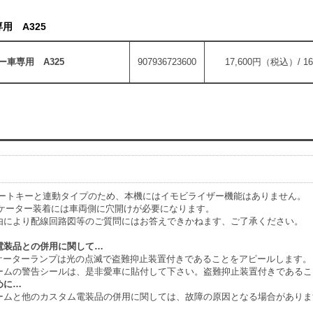
用 A325
車専用 A325
907936723600
17,600円（税込）/ 1
マートキーと連動タイプのため、本機にはイモビライザー機能はありません。
ジケーター装着には車両側に穴開けが必要になります。
由により配線回路図等のご質問にはお答えできかねます、ご了承ください。
電装品との併用に関して…
ジケーターランプは光の点滅で盗難抑止装置付きであることをアピールします。
ームの警告シールは、是非愛車に貼付して下さい。盗難抑止装置付きであるこ
めに…
ームと他のカスタム電装品の併用に関しては、故障の原因となる場合がありま