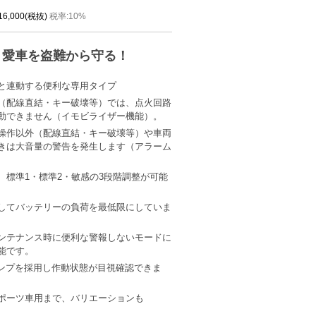
 16,000(税抜)
税率:10%
、愛車を盗難から守る！
と連動する便利な専用タイプ
（配線直結・キー破壊等）では、点火回路
動できません（イモビライザー機能）。
操作以外（配線直結・キー破壊等）や車両
きは大音量の警告を発生します（アラーム
、標準1・標準2・敏感の3段階調整が可能
してバッテリーの負荷を最低限にしていま
ンテナンス時に便利な警報しないモードに
能です。
ランプを採用し作動状態が目視確認できま
ポーツ車用まで、バリエーションも