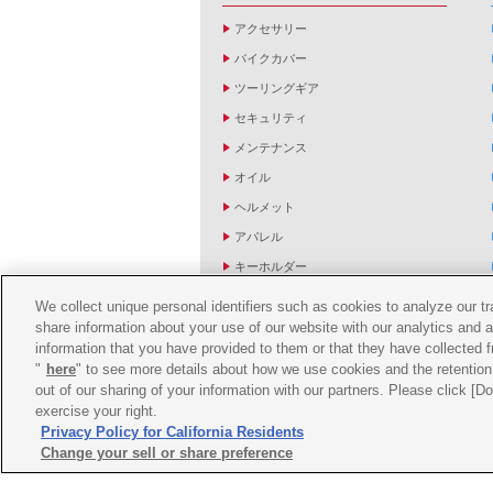
アクセサリー
バイクカバー
ツーリングギア
セキュリティ
メンテナンス
オイル
ヘルメット
アパレル
キーホルダー
バッグ
We collect unique personal identifiers such as cookies to analyze our t
バイク雑貨
share information about your use of our website with our analytics and 
information that you have provided to them or that they have collected f
YZF R1/R6レーシングキットパーツ
"
here
" to see more details about how we use cookies and the retention 
out of our sharing of your information with our partners. Please click [
exercise your right.
Privacy Policy for California Residents
Change your sell or share preference