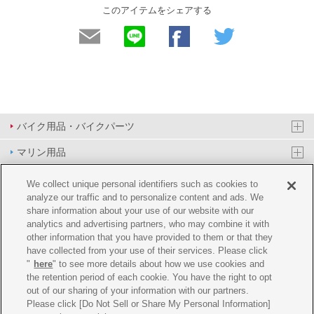
このアイテムをシェアする
バイク用品・バイクパーツ
マリン用品
PAS/YPJ用品
We collect unique personal identifiers such as cookies to
analyze our traffic and to personalize content and ads. We
その他用品
share information about your use of our website with our
analytics and advertising partners, who may combine it with
イベント&エンターテイメント
other information that you have provided to them or that they
have collected from your use of their services. Please click
オンラインショップ
"
here
" to see more details about how we use cookies and
the retention period of each cookie. You have the right to opt
企業情報
out of our sharing of your information with our partners.
Please click [Do Not Sell or Share My Personal Information]
ご利用規約
推薦環境
プライバシーポリシー
Cookie ポリシー