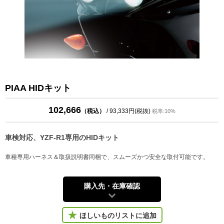
PIAA HIDキット
102,666
（税込）
/ 93,333円(税抜)
税率:10%
車検対応、YZF-R1専用のHIDキット
車種専用ハーネス＆取扱説明書同梱で、スムーズかつ安全な取付可能です。
購入先・在庫確認
ほしいものリストに追加