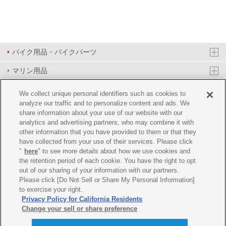
バイク用品・バイクパーツ
マリン用品
PAS/YPJ用品
We collect unique personal identifiers such as cookies to
analyze our traffic and to personalize content and ads. We
その他用品
share information about your use of our website with our
analytics and advertising partners, who may combine it with
イベント&エンターテイメント
other information that you have provided to them or that they
have collected from your use of their services. Please click
オンラインショップ
"
here
" to see more details about how we use cookies and
the retention period of each cookie. You have the right to opt
企業情報
out of our sharing of your information with our partners.
Please click [Do Not Sell or Share My Personal Information]
ご利用規約
推薦環境
プライバシーポリシー
Cookie ポリシー
to exercise your right.
Privacy Policy for California Residents
Change your sell or share preference