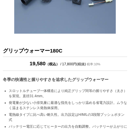
グリップウォーマー180C
19,580
（税込）
/ 17,800円(税抜)
税率:10%
冬季の快適性と握りやすさを追求したグリップウォーマー
スロットルチューブ一体構造により純正グリップ同等の握りやすさ（太さ）
を実現。直径31.4mm。
発電量が少ない小排気量に最適な指先をしっかり温める省電力設計。ムラな
く温まるステンレス発熱体採用。
電熱線タイプに比べ高い耐久性。出力設定はH/M/Lの3段階プッシュボタン
式
バッテリー電圧に応じてヒーターの出力を自動調整。バッテリーが上がりに