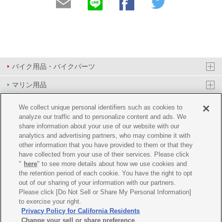
バイク用品・バイクパーツ
マリン用品
PAS/YPJ用品
We collect unique personal identifiers such as cookies to
analyze our traffic and to personalize content and ads. We
その他用品
share information about your use of our website with our
analytics and advertising partners, who may combine it with
イベント&エンターテイメント
other information that you have provided to them or that they
have collected from your use of their services. Please click
オンラインショップ
"
here
" to see more details about how we use cookies and
the retention period of each cookie. You have the right to opt
企業情報
out of our sharing of your information with our partners.
Please click [Do Not Sell or Share My Personal Information]
ご利用規約
推薦環境
プライバシーポリシー
Cookie ポリシー
to exercise your right.
Privacy Policy for California Residents
Change your sell or share preference