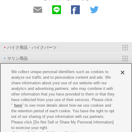
バイク用品・バイクパーツ
マリン用品
PAS/YPJ用品
We collect unique personal identifiers such as cookies to
analyze our traffic and to personalize content and ads. We
その他用品
share information about your use of our website with our
analytics and advertising partners, who may combine it with
イベント&エンターテイメント
other information that you have provided to them or that they
have collected from your use of their services. Please click
オンラインショップ
"
here
" to see more details about how we use cookies and
the retention period of each cookie. You have the right to opt
企業情報
out of our sharing of your information with our partners.
Please click [Do Not Sell or Share My Personal Information]
ご利用規約
推薦環境
プライバシーポリシー
Cookie ポリシー
to exercise your right.