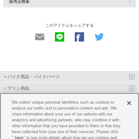
販売店検索
このアイテムをシェアする
バイク用品・バイクパーツ
マリン用品
PAS/YPJ用品
We collect unique personal identifiers such as cookies to
analyze our traffic and to personalize content and ads. We
その他用品
share information about your use of our website with our
analytics and advertising partners, who may combine it with
イベント&エンターテイメント
other information that you have provided to them or that they
have collected from your use of their services. Please click
オンラインショップ
"
here
" to see more details about how we use cookies and