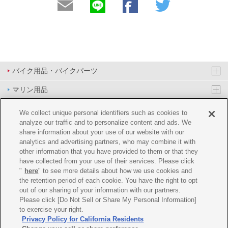
バイク用品・バイクパーツ
マリン用品
PAS/YPJ用品
We collect unique personal identifiers such as cookies to
analyze our traffic and to personalize content and ads. We
その他用品
share information about your use of our website with our
analytics and advertising partners, who may combine it with
イベント&エンターテイメント
other information that you have provided to them or that they
have collected from your use of their services. Please click
オンラインショップ
"
here
" to see more details about how we use cookies and
the retention period of each cookie. You have the right to opt
企業情報
out of our sharing of your information with our partners.
Please click [Do Not Sell or Share My Personal Information]
ご利用規約
推薦環境
プライバシーポリシー
Cookie ポリシー
to exercise your right.
Privacy Policy for California Residents