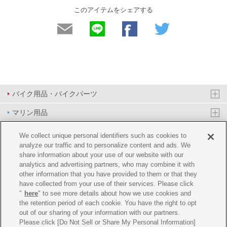
このアイテムをシェアする
バイク用品・バイクパーツ
マリン用品
PAS/YPJ用品
We collect unique personal identifiers such as cookies to
analyze our traffic and to personalize content and ads. We
その他用品
share information about your use of our website with our
analytics and advertising partners, who may combine it with
イベント&エンターテイメント
other information that you have provided to them or that they
have collected from your use of their services. Please click
オンラインショップ
"
here
" to see more details about how we use cookies and
the retention period of each cookie. You have the right to opt
企業情報
out of our sharing of your information with our partners.
Please click [Do Not Sell or Share My Personal Information]
ご利用規約
推薦環境
プライバシーポリシー
Cookie ポリシー