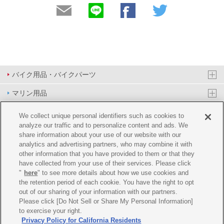
バイク用品・バイクパーツ
マリン用品
PAS/YPJ用品
We collect unique personal identifiers such as cookies to
analyze our traffic and to personalize content and ads. We
その他用品
share information about your use of our website with our
analytics and advertising partners, who may combine it with
イベント&エンターテイメント
other information that you have provided to them or that they
have collected from your use of their services. Please click
オンラインショップ
"
here
" to see more details about how we use cookies and
the retention period of each cookie. You have the right to opt
企業情報
out of our sharing of your information with our partners.
Please click [Do Not Sell or Share My Personal Information]
ご利用規約
推薦環境
プライバシーポリシー
Cookie ポリシー
to exercise your right.
Privacy Policy for California Residents