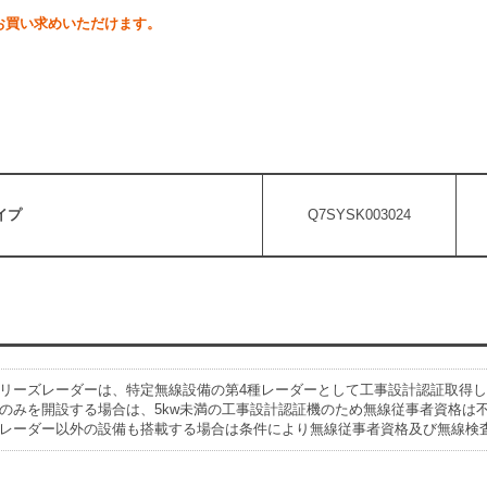
お買い求めいただけます。
タイプ
Q7SYSK003024
Nシリーズレーダーは、特定無線設備の第4種レーダーとして工事設計認証取得
のみを開設する場合は、5kw未満の工事設計認証機のため無線従事者資格は
レーダー以外の設備も搭載する場合は条件により無線従事者資格及び無線検