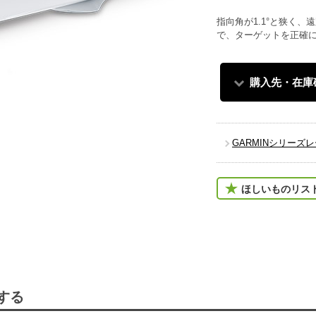
指向角が1.1°と狭く
で、ターゲットを正確
購入先・在庫
GARMINシリーズ
ほしいものリス
する