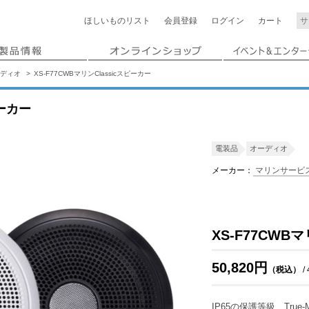
ほしいもの
リスト
会員登録
ログイン
カート
ディオ
XS-F77CWBマリンClassicスピーカー
ピーカー
電装品
オーディオ
メーカー：
マリンサービ
XS-F77CWB
50,820円
（税込）
/
IP65の保護等級、Tru