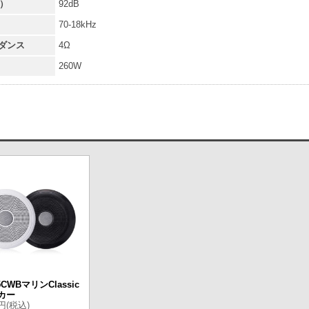
M）
92dB
70-18kHz
ダンス
4Ω
260W
5CWBマリンClassic
カー
0円(税込)