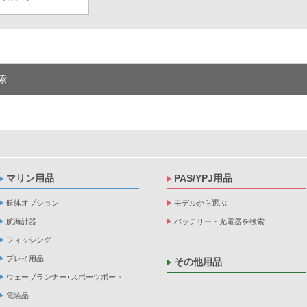
索
マリン用品
PAS/YPJ用品
艇体オプション
モデルから選ぶ
航海計器
バッテリー・充電器を検索
フィッシング
プレイ用品
その他用品
ウェーブランナー･スポーツボート
電装品