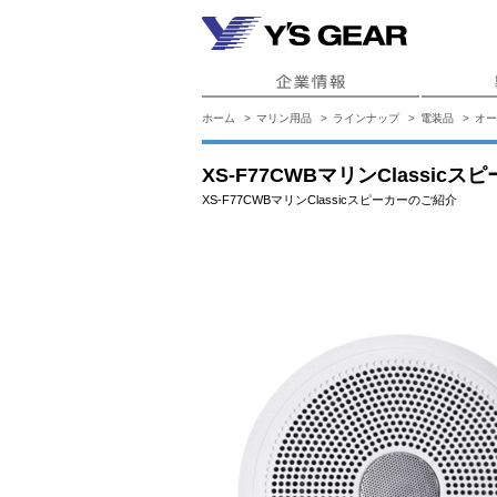
ホーム
マリン用品
ラインナップ
電装品
オー
XS-F77CWBマリンClassicス
XS-F77CWBマリンClassicスピーカーのご紹介