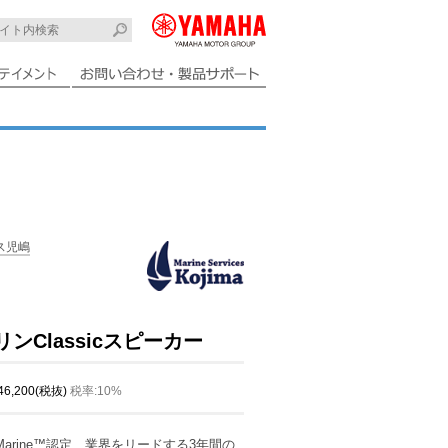
ス児嶋
マリンClassicスピーカー
 46,200(税抜)
税率:10%
e-Marine™認定、業界をリードする3年間の