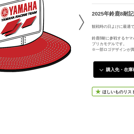
2025年鈴鹿8耐
観戦時の日よけに最適
鈴鹿8耐に参戦するヤマ
プリカモデルです。
※一部ロゴデザインが
購入先・在庫
ほしいものリス