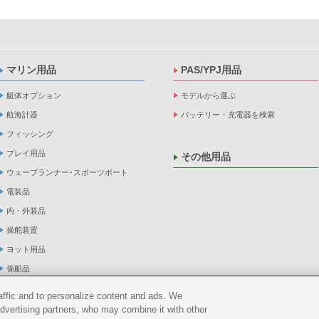
マリン用品
PAS/YPJ用品
艇体オプション
モデルから選ぶ
航海計器
バッテリー・充電器を検索
フィッシング
プレイ用品
その他用品
ウェーブランナー･スポーツボート
電装品
内・外装品
操舵装置
ヨット用品
係船品
救命品・検査品
raffic and to personalize content and ads. We
メンテナンス
advertising partners, who may combine it with other