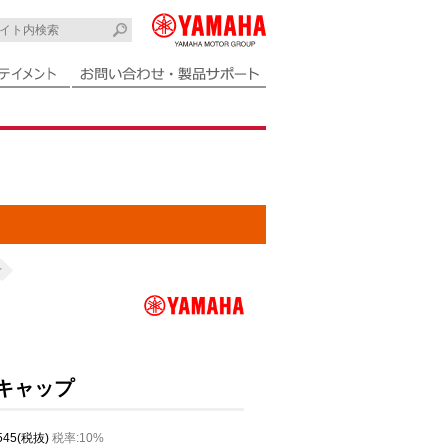
子
耐キャップ
,545(税抜)
税率:10%