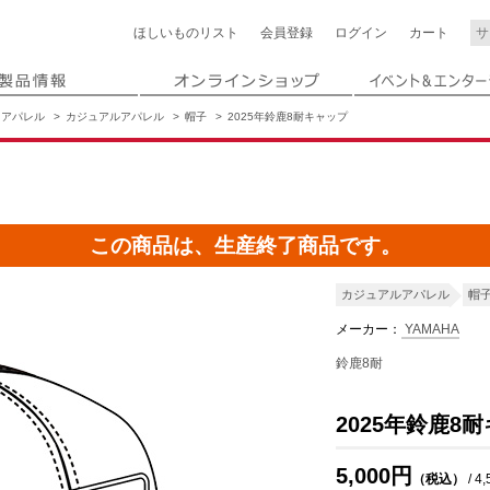
ほしいもの
リスト
会員登録
ログイン
カート
アパレル
カジュアルアパレル
帽子
2025年鈴鹿8耐キャップ
この商品は、生産終了商品です。
カジュアルアパレル
帽
メーカー：
YAMAHA
鈴鹿8耐
2025年鈴鹿8
5,000円
（税込）
/ 4