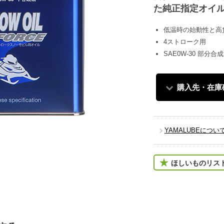
た純正指定オイ
低温時の始動性と高
4ストローク用
SAE0W-30 部分合
購入先・在庫
YAMALUBEについ
ほしいものリス