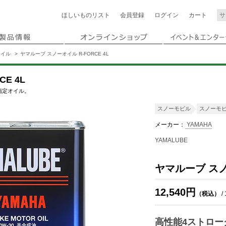
ほしいもの
リスト
会員登録
ログイン
カート
オイル
ヤマルーブ スノーオイル R-FORCE 4L
E 4L
指定オイル。
スノーモビル
スノーモ
メーカー：
YAMAHA
YAMALUBE
ヤマルーブ スノー
12,540円
（税込）
/
高性能4ストロー