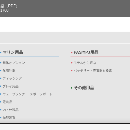
本語（PDF）
41700
マリン用品
PAS/YPJ用品
艇体オプション
モデルから選ぶ
航海計器
バッテリー・充電器を検索
フィッシング
プレイ用品
その他用品
ウェーブランナー･スポーツボート
電装品
内・外装品
操舵装置
ヨット用品