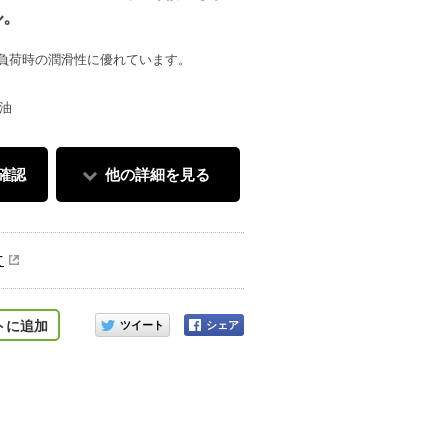
ル。
負荷時の潤滑性に優れています。
成油
確認
他の詳細を見る
て
このアイテムをシェアする
トに追加