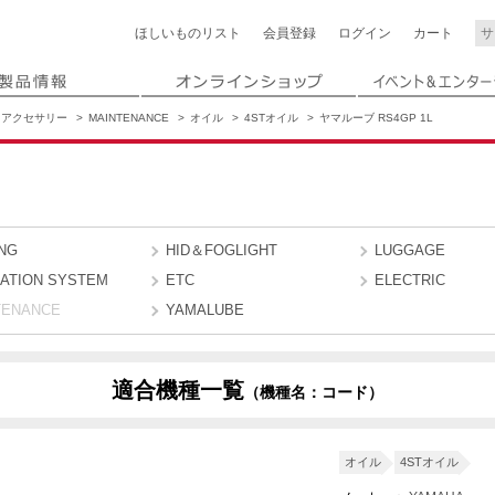
ほしいもの
リスト
会員登録
ログイン
カート
アクセサリー
MAINTENANCE
オイル
4STオイル
ヤマルーブ RS4GP 1L
NG
HID＆FOGLIGHT
LUGGAGE
GATION SYSTEM
ETC
ELECTRIC
TENANCE
YAMALUBE
適合機種一覧
（機種名：コード）
T
1CAU
3C36
3C3G
3C3W
2DV2
2DV7
オイル
4STオイル