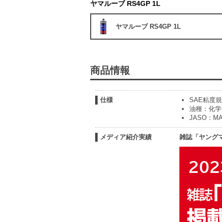
ヤマルーブ RS4GP 1L
ヤマルーブ RS4GP 1L
商品情報
仕様
SAE粘度規
油種：化学
JASO：MA
メディア紹介実績
雑誌「ヤング