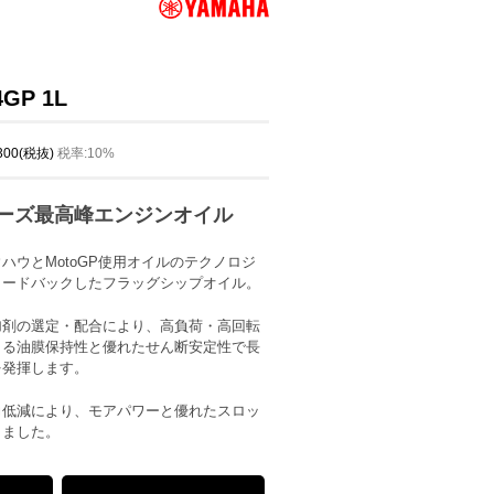
GP 1L
,300(税抜)
税率:10%
シリーズ最高峰エンジンオイル
ハウとMotoGP使用オイルのテクノロジ
ィードバックしたフラッグシップオイル。
加剤の選定・配合により、高負荷・高回転
うる油膜保持性と優れたせん断安定性で長
を発揮します。
力低減により、モアパワーと優れたスロッ
しました。