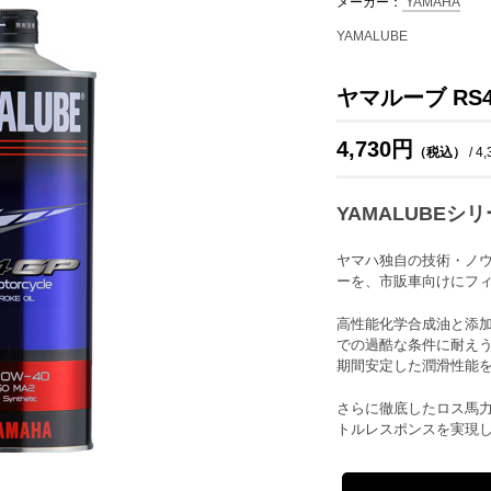
メーカー：
YAMAHA
YAMALUBE
ヤマルーブ RS4
4,730円
（税込）
/ 4
YAMALUBE
ヤマハ独自の技術・ノウ
ーを、市販車向けにフ
高性能化学合成油と添
での過酷な条件に耐え
期間安定した潤滑性能
さらに徹底したロス馬
トルレスポンスを実現