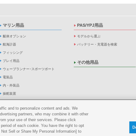
マリン用品
PAS/YPJ用品
艇体オプション
モデルから選ぶ
航海計器
バッテリー・充電器を検索
フィッシング
プレイ用品
その他用品
ウェーブランナー･スポーツボート
電装品
内・外装品
操舵装置
ヨット用品
raffic and to personalize content and ads. We
係船品
advertising partners, who may combine it with other
救命品・検査品
rom your use of their services. Please click
period of each cookie. You have the right to opt
メンテナンス
D
Do Not Sell or Share My Personal Information] to
アパレル