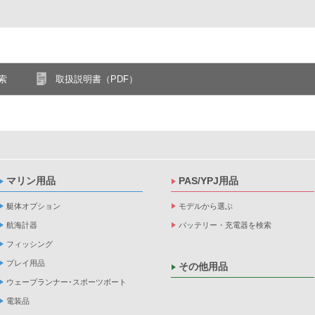
索
取扱説明書（PDF）
マリン用品
PAS/YPJ用品
艇体オプション
モデルから選ぶ
航海計器
バッテリー・充電器を検索
フィッシング
プレイ用品
その他用品
ウェーブランナー･スポーツボート
電装品