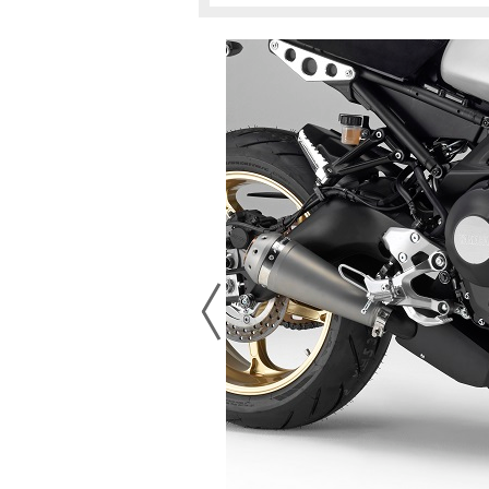
1RC8
2DRC
MT-09(～2015)