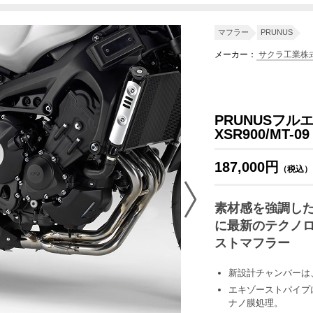
2DRM
マフラー
PRUNUS
メーカー：
サクラ工業株
PRUNUSフ
XSR900/MT-09
187,000円
（税込）
素材感を強調したA
に最新のテクノ
ストマフラー
新設計チャンバーは、
エキゾーストパイプ
ナノ膜処理。