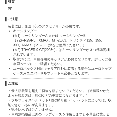
材質
PP
ご注意
装着には、別途下記のアクセサリーが必要です。
キーシリンダー
(※1) キーシリンダーA または キーシリンダーB
（YZF-R25/R3、XMAX、MT-25/03、トリシティ125、155、
300、NMAX（’21～）はBをご使用ください。）
(※2) TRACER 9 GT(2025~)にはキーシリンダーが３つ標準同梱
されています。
取付けには、車種専用のキャリアが必要となります。詳しくは各
車両ページにてご確認ください。
ユーロボックス対応キャリア以外に装着する場合はユーロトップ
ケース用ユニバーサルプレートも必要となります。
ご注意
・最大積載量を超えて荷物を積まないでください。（過積載やかた
よった積み方は、転倒などの事故につながります。）
・フルフェイスヘルメット1個収納可能（ヘルメットによっては、収
納できないものがあります。）
・完全防水ではございません。
・車両別掲載品以外のトップケースを使用しますと不具合に繋がる