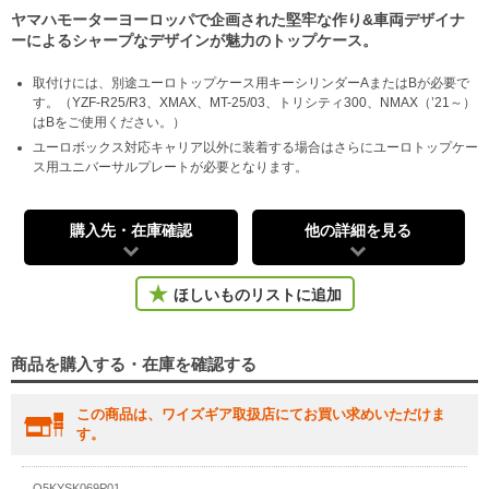
ヤマハモーターヨーロッパで企画された堅牢な作り&車両デザイナ
ーによるシャープなデザインが魅力のトップケース。
取付けには、別途ユーロトップケース用キーシリンダーAまたはBが必要で
す。（YZF-R25/R3、XMAX、MT-25/03、トリシティ300、NMAX（’21～）
はBをご使用ください。）
ユーロボックス対応キャリア以外に装着する場合はさらにユーロトップケー
ス用ユニバーサルプレートが必要となります。
購入先・在庫確認
他の詳細を見る
ほしいものリストに追加
商品を購入する・在庫を確認する
この商品は、ワイズギア取扱店にてお買い求めいただけま
す。
Q5KYSK069P01