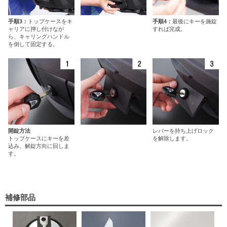
手順3：
トップケースをキ
手順4：
最後にキーを施錠
ャリアに押し付けなが
すれば完成。
ら、キャリングハンドル
を倒して固定する。
開錠方法
レバーを持ち上げロック
トップケースにキーを差
を解除します。
込み、解錠方向に回しま
す。
補修部品