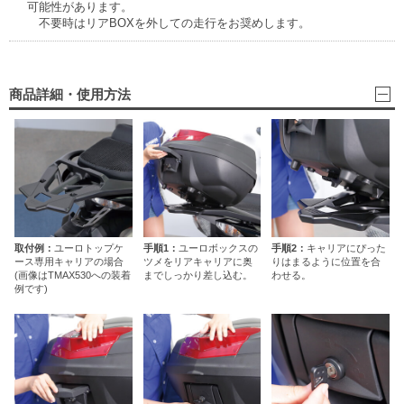
可能性があります。
不要時はリアBOXを外しての走行をお奨めします。
商品詳細・使用方法
取付例：
ユーロトップケ
手順1：
ユーロボックスの
手順2：
キャリアにぴった
ース専用キャリアの場合
ツメをリアキャリアに奥
りはまるように位置を合
(画像はTMAX530への装着
までしっかり差し込む。
わせる。
例です)