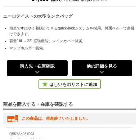
ユーロテイストの大型タンクバッグ
簡単ですばやく着脱ができるquick-lockシステムを採用、付属ベルトで肩掛
けできます。
容量16L→22L拡張機能、レインカバー付属。
マップホルダー装備。
購入先・在庫確認
他の詳細を見る
ほしいものリストに追加
商品を購入する・在庫を確認する
この商品は、生産終了いたしました。
Q5KYSK081P03