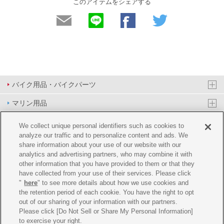
このアイテムをシェアする
バイク用品・バイクパーツ
マリン用品
PAS/YPJ用品
We collect unique personal identifiers such as cookies to
analyze our traffic and to personalize content and ads. We
その他用品
share information about your use of our website with our
analytics and advertising partners, who may combine it with
イベント&エンターテイメント
other information that you have provided to them or that they
have collected from your use of their services. Please click
オンラインショップ
"
here
" to see more details about how we use cookies and
the retention period of each cookie. You have the right to opt
企業情報
out of our sharing of your information with our partners.
Please click [Do Not Sell or Share My Personal Information]
ご利用規約
推薦環境
プライバシーポリシー
Cookie ポリシー
to exercise your right.