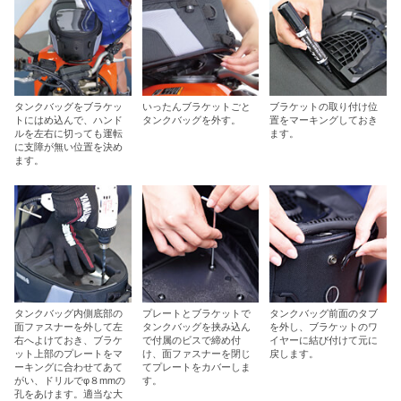
タンクバッグをブラケッ
いったんブラケットごと
ブラケットの取り付け位
トにはめ込んで、ハンド
タンクバッグを外す。
置をマーキングしておき
ルを左右に切っても運転
ます。
に支障が無い位置を決め
ます。
タンクバッグ内側底部の
プレートとブラケットで
タンクバッグ前面のタブ
面ファスナーを外して左
タンクバッグを挟み込ん
を外し、ブラケットのワ
右へよけておき、ブラケ
で付属のビスで締め付
イヤーに結び付けて元に
ット上部のプレートをマ
け、面ファスナーを閉じ
戻します。
ーキングに合わせてあて
てプレートをカバーしま
がい、ドリルでφ８mmの
す。
孔をあけます。適当な大