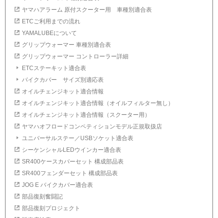
ヤマハアラーム 原付スクーター用 車種別適合表
ETCご利用までの流れ
YAMALUBEについて
グリップウォーマー 車種別適合表
グリップウォーマー コントローラー詳細
ETCステーキット適合表
バイクカバー サイズ別適応表
オイルチェンジキット適合情報
オイルチェンジキット適合情報（オイルフィルター無し）
オイルチェンジキット適合情報（スクーター用）
ヤマハオフロードコンペティションモデル正規取扱店
ユニバーサルステー／USBソケット適合表
シーケンシャルLEDウインカー適合表
SR400ケースカバーセット 構成部品表
SR400フェンダーセット 構成部品表
JOG E バイクカバー適合表
部品復刻奮闘記
部品復刻プロジェクト