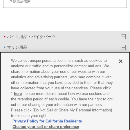
販売店検索
バイク用品・バイクパーツ
マリン用品
PAS/YPJ用品
We collect unique personal identifiers such as cookies to
analyze our traffic and to personalize content and ads. We
その他用品
share information about your use of our website with our
analytics and advertising partners, who may combine it with
イベント&エンターテイメント
other information that you have provided to them or that they
have collected from your use of their services. Please click
オンラインショップ
"
here
" to see more details about how we use cookies and
the retention period of each cookie. You have the right to opt
企業情報
out of our sharing of your information with our partners.
Please click [Do Not Sell or Share My Personal Information]
ご利用規約
推薦環境
プライバシーポリシー
Cookie ポリシー
to exercise your right.
Privacy Policy for California Residents
Change your sell or share preference