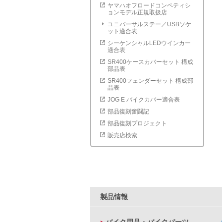
ヤマハオフロードコンペティシ
ョンモデル正規取扱店
ユニバーサルステー／USBソケ
ット適合表
シーケンシャルLEDウインカー
適合表
SR400ケースカバーセット 構成
部品表
SR400フェンダーセット 構成部
品表
JOG E バイクカバー適合表
部品復刻奮闘記
部品復刻プロジェクト
販売店検索
製品情報