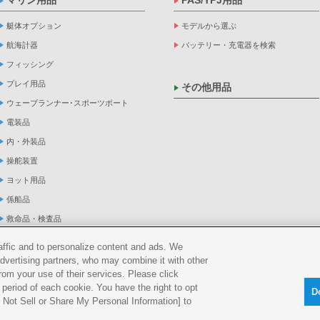
マリン用品
PAS/YPJ用品
艇体オプション
モデルから選ぶ
航海計器
バッテリー・充電器を検索
フィッシング
プレイ用品
その他用品
ウェーブランナー･スポーツボート
電装品
内・外装品
操舵装置
ヨット用品
係船品
救命品・検査品
メンテナンス
raffic and to personalize content and ads. We
アパレル
advertising partners, who may combine it with other
rom your use of their services. Please click
船外機
period of each cookie. You have the right to opt
D
Do Not Sell or Share My Personal Information] to