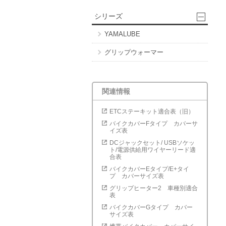
シリーズ
YAMALUBE
グリップウォーマー
関連情報
ETCステーキット適合表（旧）
バイクカバーFタイプ カバーサ
イズ表
DCジャックセット/ USBソケッ
ト/電源供給用ワイヤーリード適
合表
バイクカバーEタイプ/E+タイ
プ カバーサイズ表
グリップヒーター2 車種別適合
表
バイクカバーGタイプ カバー
サイズ表