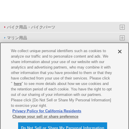
バイク用品・バイクパーツ
マリン用品
PAS/YPJ用品
We collect unique personal identifiers such as cookies to
analyze our traffic and to personalize content and ads. We
その他用品
share information about your use of our website with our
analytics and advertising partners, who may combine it with
イベント&エンターテイメント
other information that you have provided to them or that they
have collected from your use of their services. Please click
オンラインショップ
"
here
" to see more details about how we use cookies and
the retention period of each cookie. You have the right to opt
企業情報
out of our sharing of your information with our partners.
Please click [Do Not Sell or Share My Personal Information]
ご利用規約
推薦環境
プライバシーポリシー
Cookie ポリシー
to exercise your right.
Privacy Policy for California Residents
Change your sell or share preference
Do Not Sell or Share My Personal Information