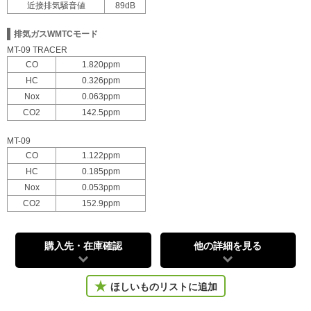
近接排気騒音値
89dB
排気ガスWMTCモード
MT-09 TRACER
CO
1.820ppm
HC
0.326ppm
Nox
0.063ppm
CO2
142.5ppm
MT-09
CO
1.122ppm
HC
0.185ppm
Nox
0.053ppm
CO2
152.9ppm
購入先・在庫確認
他の詳細を見る
ほしいものリストに追加