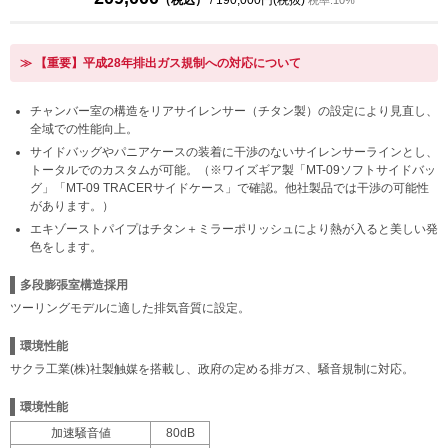
（税込）
/ 190,000円(税抜)
税率:10%
≫ 【重要】平成28年排出ガス規制への対応について
チャンバー室の構造をリアサイレンサー（チタン製）の設定により見直し、
全域での性能向上。
サイドバッグやパニアケースの装着に干渉のないサイレンサーラインとし、
トータルでのカスタムが可能。（※ワイズギア製「MT-09ソフトサイドバッ
グ」「MT-09 TRACERサイドケース」で確認。他社製品では干渉の可能性
があります。）
エキゾーストパイプはチタン＋ミラーポリッシュにより熱が入ると美しい発
色をします。
多段膨張室構造採用
ツーリングモデルに適した排気音質に設定。
環境性能
サクラ工業(株)社製触媒を搭載し、政府の定める排ガス、騒音規制に対応。
環境性能
加速騒音値
80dB