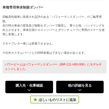
車種専用車体制振ダンパー
四輪高性能車に装着され定評のある「パフォーマンスダンパー」の二輪専用
版。
走行時の車体の変形及び振動をダンパーで吸収し、乗り心地、ハンドリングを
向上させます。車体左側クロスメンバーとダウンチューブに専用のステーを使
用し装着します。
※キャブレター車には装着できません。
※社外カスタムパーツとの同時装着はできない場合があります。
パワービームはパフォーマンスダンパー（B9F-211-H00-000）にモデルチ
ェンジしました。
購入先・在庫確認
他の詳細を見る
ほしいものリストに追加