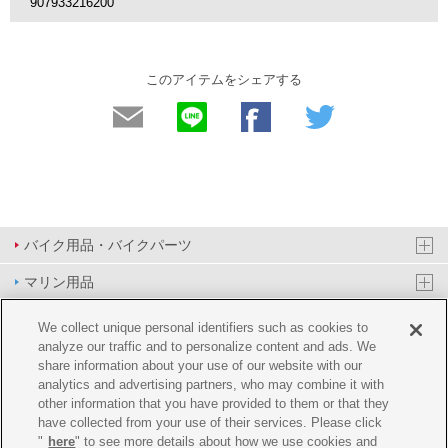
907933216200
このアイテムをシェアする
バイク用品・バイクパーツ
マリン用品
PAS/YPJ用品
We collect unique personal identifiers such as cookies to
analyze our traffic and to personalize content and ads. We
その他用品
share information about your use of our website with our
analytics and advertising partners, who may combine it with
イベント&エンターテイメント
other information that you have provided to them or that they
have collected from your use of their services. Please click
オンラインショップ
"
here
" to see more details about how we use cookies and