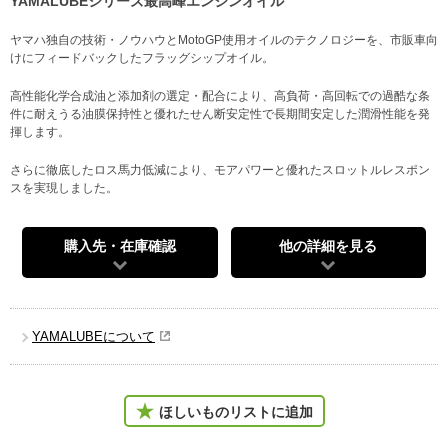
YAMALUBEシリーズ最高峰エンジンオイル
ヤマハ独自の技術・ノウハウとMotoGP使用オイルのテクノロジーを、市販車向
けにフィードバックしたフラッグシップオイル。
高性能化学合成油と添加剤の選定・配合により、高負荷・高回転での過酷な条
件に耐えうる油膜保持性と優れたせん断安定性で長期間安定した潤滑性能を発
揮します。
さらに徹底したロス馬力低減により、モアパワーと優れたスロットルレスポン
スを実現しました。
購入先・在庫確認
他の詳細を見る
YAMALUBEについて
ほしいものリストに追加