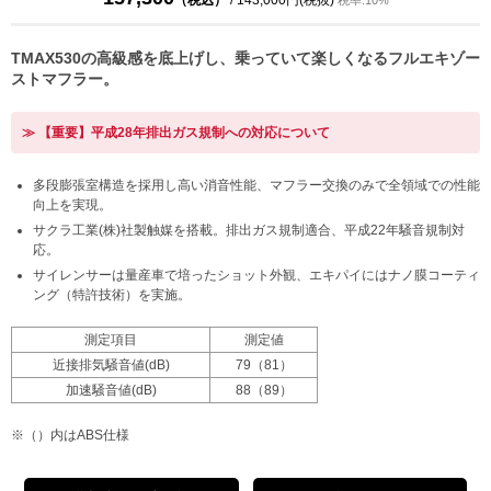
（税込）
/ 143,000円(税抜)
税率:10%
TMAX530の高級感を底上げし、乗っていて楽しくなるフルエキゾー
ストマフラー。
≫ 【重要】平成28年排出ガス規制への対応について
多段膨張室構造を採用し高い消音性能、マフラー交換のみで全領域での性能
向上を実現。
サクラ工業(株)社製触媒を搭載。排出ガス規制適合、平成22年騒音規制対
応。
サイレンサーは量産車で培ったショット外観、エキパイにはナノ膜コーティ
ング（特許技術）を実施。
測定項目
測定値
近接排気騒音値(dB)
79（81）
加速騒音値(dB)
88（89）
※（）内はABS仕様