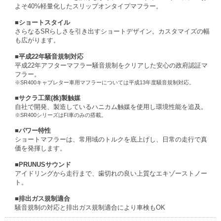
よそ40%軽量化したスリップオンタイプマフラー。
■ショートスタイル
さらなるSRらしさを引き出すショートデザイン。カスタマイズの幅
も広がります。
■平成22年騒音規制対応
平成22年アフターマフラー騒音規制をクリアした安心の政府認証マ
フラー。
※SR400キャブレター車用マフラーについては平成13年度騒音規制対応。
■サクラ工業(株)製触媒
自社で開発、製造しているハニカム触媒を使用し環境性能を追及。
※SR400シリーズはFI車のみの搭載。
■パワー特性
ショートマフラーは、常用域のトルクを底上げし、日常の走行で真
価を発揮します。
■PRUNUSサウンド
アイドリングから走行まで、歯切れの良い上質なエキゾーストノー
ト。
■排出ガス規制適合
騒音規制の対応と排出ガス規制適合により車検もOK