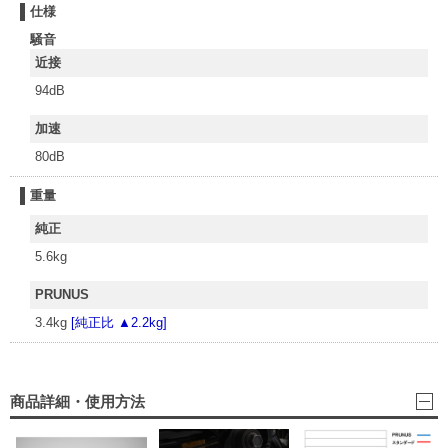
仕様
騒音
近接
94dB
加速
80dB
重量
純正
5.6kg
PRUNUS
3.4kg
[純正比 ▲2.2kg]
商品詳細・使用方法