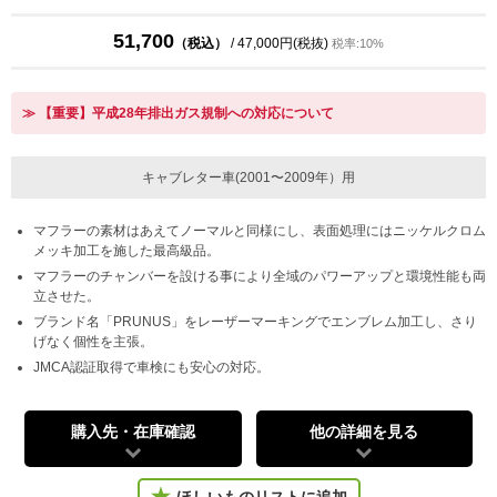
51,700
（税込）
/ 47,000円(税抜)
税率:10%
≫ 【重要】平成28年排出ガス規制への対応について
キャブレター車(2001〜2009年）用
マフラーの素材はあえてノーマルと同様にし、表面処理にはニッケルクロム
メッキ加工を施した最高級品。
マフラーのチャンバーを設ける事により全域のパワーアップと環境性能も両
立させた。
ブランド名「PRUNUS」をレーザーマーキングでエンブレム加工し、さり
げなく個性を主張。
JMCA認証取得で車検にも安心の対応。
購入先・在庫確認
他の詳細を見る