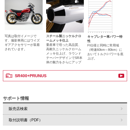
写真は取付イメージで
スチール製ニッケルクロ
キャブレター車パワー特
す、撮影車両にはワイズ
ームメッキ仕上
性
ギアアクセサリーが装着
量産車で培った高品質、
FI仕様と同時に常用域
されています。
高耐久ニッケルクローム
（時速60km～80km）に
メッキ仕上げ、ラウンド
おいてトルク/パワーを底
テーパーデザインでSR本
上げ。
体の魅力をさらにアップ
SR400+PRUNUS
サポート情報
販売店検索
取付説明書（PDF）