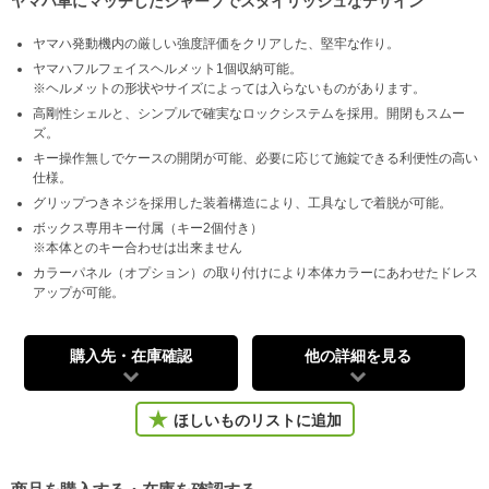
ヤマハ車にマッチしたシャープでスタイリッシュなデザイン
ヤマハ発動機内の厳しい強度評価をクリアした、堅牢な作り。
ヤマハフルフェイスヘルメット1個収納可能。
※ヘルメットの形状やサイズによっては入らないものがあります。
高剛性シェルと、シンプルで確実なロックシステムを採用。開閉もスムー
ズ。
キー操作無しでケースの開閉が可能、必要に応じて施錠できる利便性の高い
仕様。
グリップつきネジを採用した装着構造により、工具なしで着脱が可能。
ボックス専用キー付属（キー2個付き）
※本体とのキー合わせは出来ません
カラーパネル（オプション）の取り付けにより本体カラーにあわせたドレス
アップが可能。
購入先・在庫確認
他の詳細を見る
ほしいものリストに追加