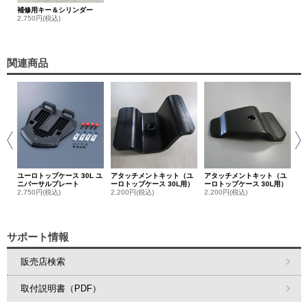
補修用キー＆シリンダー
2,750円(税込)
関連商品
ユ
3,
ユーロトップケース 30L ユ
アタッチメントキット（ユ
アタッチメントキット（ユ
ニバーサルプレート
ーロトップケース 30L用）
ーロトップケース 30L用）
2,750円(税込)
2,200円(税込)
2,200円(税込)
サポート情報
販売店検索
取付説明書（PDF）