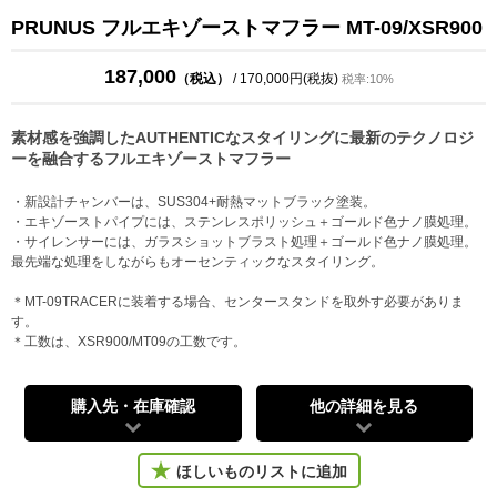
PRUNUS フルエキゾーストマフラー MT-09/XSR900
187,000
（税込）
/ 170,000円(税抜)
税率:10%
素材感を強調したAUTHENTICなスタイリングに最新のテクノロジ
ーを融合するフルエキゾーストマフラー
・新設計チャンバーは、SUS304+耐熱マットブラック塗装。
・エキゾーストパイプには、ステンレスポリッシュ＋ゴールド色ナノ膜処理。
・サイレンサーには、ガラスショットブラスト処理＋ゴールド色ナノ膜処理。
最先端な処理をしながらもオーセンティックなスタイリング。
＊MT-09TRACERに装着する場合、センタースタンドを取外す必要がありま
す。
＊工数は、XSR900/MT09の工数です。
購入先・在庫確認
他の詳細を見る
ほしいものリストに追加