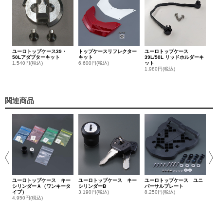
ユーロトップケース39・
トップケースリフレクター
ユーロトップケース
50Lアダプターキット
キット
39L/50L リッドホルダーキ
1,540円(税込)
6,600円(税込)
ット
1,980円(税込)
関連商品
ユ
レス
10
ユーロトップケース キー
ユーロトップケース キー
ユーロトップケース ユニ
シリンダーＡ（ワンキータ
シリンダーB
バーサルプレート
イプ）
3,190円(税込)
8,250円(税込)
4,950円(税込)