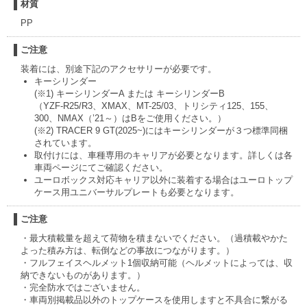
材質
PP
ご注意
装着には、別途下記のアクセサリーが必要です。
キーシリンダー
(※1) キーシリンダーA または キーシリンダーB
（YZF-R25/R3、XMAX、MT-25/03、トリシティ125、155、
300、NMAX（’21～）はBをご使用ください。）
(※2) TRACER 9 GT(2025~)にはキーシリンダーが３つ標準同梱
されています。
取付けには、車種専用のキャリアが必要となります。詳しくは各
車両ページにてご確認ください。
ユーロボックス対応キャリア以外に装着する場合はユーロトップ
ケース用ユニバーサルプレートも必要となります。
ご注意
・最大積載量を超えて荷物を積まないでください。（過積載やかた
よった積み方は、転倒などの事故につながります。）
・フルフェイスヘルメット1個収納可能（ヘルメットによっては、収
納できないものがあります。）
・完全防水ではございません。
・車両別掲載品以外のトップケースを使用しますと不具合に繋がる