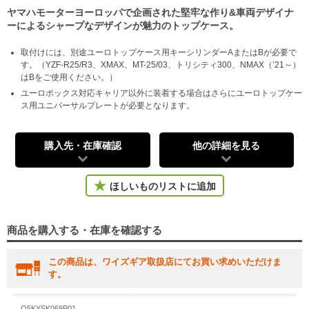
ヤマハモーターヨーロッパで企画された堅牢な作り&車両デザイナ
ーによるシャープなデザインが魅力のトップケース。
取付けには、別途ユーロトップケース用キーシリンダーAまたはBが必要で
す。（YZF-R25/R3、XMAX、MT-25/03、トリシティ300、NMAX（’21～）
はBをご使用ください。）
ユーロボックス対応キャリア以外に装着する場合はさらにユーロトップケー
ス用ユニバーサルプレートが必要となります。
購入先・在庫確認
他の詳細を見る
ほしいものリストに追加
商品を購入する・在庫を確認する
この商品は、ワイズギア取扱店にてお買い求めいただけま
す。
Q5KYSK069P01