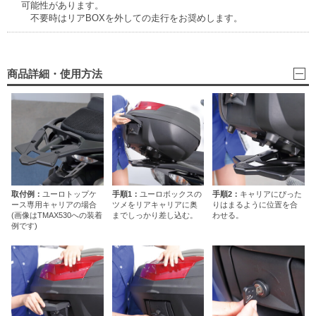
可能性があります。
不要時はリアBOXを外しての走行をお奨めします。
商品詳細・使用方法
取付例：
ユーロトップケ
手順1：
ユーロボックスの
手順2：
キャリアにぴった
ース専用キャリアの場合
ツメをリアキャリアに奥
りはまるように位置を合
(画像はTMAX530への装着
までしっかり差し込む。
わせる。
例です)