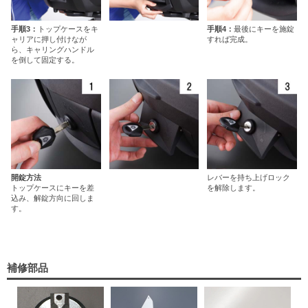
手順3：
トップケースをキ
手順4：
最後にキーを施錠
ャリアに押し付けなが
すれば完成。
ら、キャリングハンドル
を倒して固定する。
開錠方法
レバーを持ち上げロック
トップケースにキーを差
を解除します。
込み、解錠方向に回しま
す。
補修部品