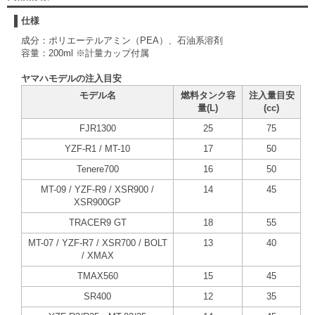
仕様
成分：ポリエーテルアミン（PEA）、石油系溶剤
容量：200ml ※計量カップ付属
ヤマハモデルの注入目安
モデル名
燃料タンク容
注入量目安
量(L)
(cc)
FJR1300
25
75
YZF-R1 / MT-10
17
50
Tenere700
16
50
MT-09 / YZF-R9 / XSR900 /
14
45
XSR900GP
TRACER9 GT
18
55
MT-07 / YZF-R7 / XSR700 / BOLT
13
40
/ XMAX
TMAX560
15
45
SR400
12
35