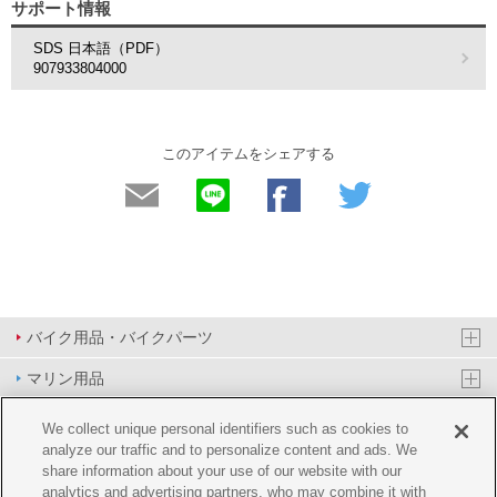
サポート情報
SDS 日本語（PDF）
907933804000
このアイテムをシェアする
バイク用品・バイクパーツ
マリン用品
PAS/YPJ用品
We collect unique personal identifiers such as cookies to
analyze our traffic and to personalize content and ads. We
その他用品
share information about your use of our website with our
analytics and advertising partners, who may combine it with