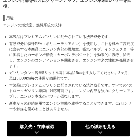
エンジン内部を強力にクリーンアップ。エンジン本来のパワーを回
復。
用途
エンジンの燃焼室、燃料系統の洗浄
本製品はプレミアムガソリンに配合されている洗浄成分です。
有効成分に特殊PEA（ポリエーテルアミン）を使用し、これを極めて高純度
に含有する本商品はエンジン内部の燃焼室、吸気バルブ、インジェクター等
に固着したカーボン堆積物（カーボンデポジット）を効果的に洗浄、除去
し、エンジンのコンディションを回復させ、エンジン本来の性能を発揮させ
ます。
ガソリンタンク容量5リットル毎に本品15ccを注入してください。3ヶ月、
又は3,000km毎の使用が効果的です。
本製品はプレミアムガソリンに配合されている洗浄成分です。すべての4ス
トロークガソリン車両に対応可能です。エンジン内部を強力にクリーンアッ
プし、エンジン本来のパワーが回復します。
新車からの継続使用でエンジン性能を維持することができます。O2センサ
ーや触媒を傷めることはありません。
購入先・在庫確認
他の詳細を見る