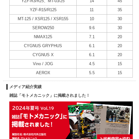
YZF-R3/R25、MT-03/25
14
45
YZF-R15/R125
11
35
MT-125 / XSR125 / XSR155
10
30
SEROW250
9.6
30
NMAX125
7.1
20
CYGNUS GRYPHUS
6.1
20
CYGNUS X
6.1
20
Vino / JOG
4.5
15
AEROX
5.5
15
メディア紹介実績
雑誌「モトメカニック」に掲載されました！