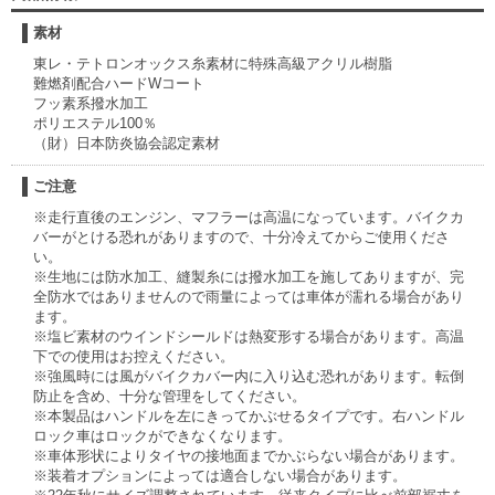
素材
東レ・テトロンオックス糸素材に特殊高級アクリル樹脂
難燃剤配合ハードWコート
フッ素系撥水加工
ポリエステル100％
（財）日本防炎協会認定素材
ご注意
※走行直後のエンジン、マフラーは高温になっています。バイクカ
バーがとける恐れがありますので、十分冷えてからご使用くださ
い。
※生地には防水加工、縫製糸には撥水加工を施してありますが、完
全防水ではありませんので雨量によっては車体が濡れる場合があり
ます。
※塩ビ素材のウインドシールドは熱変形する場合があります。高温
下での使用はお控えください。
※強風時には風がバイクカバー内に入り込む恐れがあります。転倒
防止を含め、十分な管理をしてください。
※本製品はハンドルを左にきってかぶせるタイプです。右ハンドル
ロック車はロックができなくなります。
※車体形状によりタイヤの接地面までかぶらない場合があります。
※装着オプションによっては適合しない場合があります。