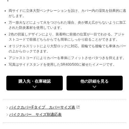
両サイドに立体大型ベンチレーションを設け、カバー内の湿気を効果的に逃
がします。
万一放火などによって火をつけられた場合、炎が燃え広がらないように加工
された防炎素材を使用しています。
2色の切返しデザインにより、装着時に前後の位置が一目でわかる。アジャ
ストコードで前後どちらからでも簡単にしっかり絞ることができます。
オリジナルスリットにより大型ロックに対応。前輪でも後輪でも車体カバー
の上からロックできます。
アジャストコードによりカバーを車体にフィットさせバタつきを抑えます。
写真はサイドスタンドを使用したSR400/500に被せたイメージです。
購入先・在庫確認
他の詳細を見る
バイクカバーFタイプ カバーサイズ表
バイクカバー サイズ別適応表