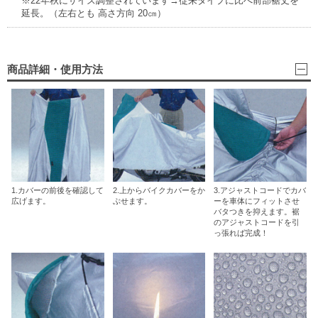
※22年秋にサイズ調整されています→従来タイプに比べ前部裾丈を
延長。（左右とも 高さ方向 20㎝）
商品詳細・使用方法
1.カバーの前後を確認して
2.上からバイクカバーをか
3.アジャストコードでカバ
広げます。
ぶせます。
ーを車体にフィットさせ
バタつきを抑えます。裾
のアジャストコードを引
っ張れば完成！