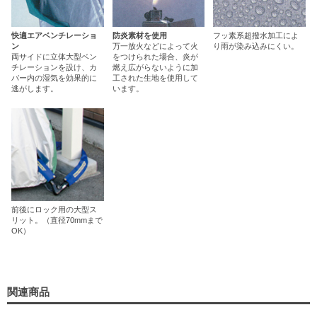
快適エアベンチレーショ
防炎素材を使用
フッ素系超撥水加工によ
ン
万一放火などによって火
り雨が染み込みにくい。
両サイドに立体大型ベン
をつけられた場合、炎が
チレーションを設け、カ
燃え広がらないように加
バー内の湿気を効果的に
工された生地を使用して
逃がします。
います。
前後にロック用の大型ス
リット。（直径70mmまで
OK）
関連商品