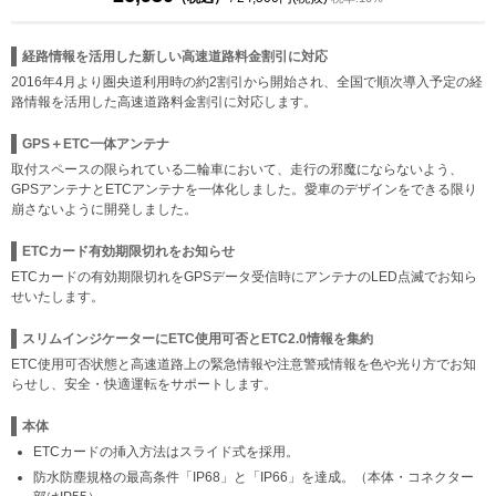
経路情報を活用した新しい高速道路料金割引に対応
2016年4月より圏央道利用時の約2割引から開始され、全国で順次導入予定の経
路情報を活用した高速道路料金割引に対応します。
GPS＋ETC一体アンテナ
取付スペースの限られている二輪車において、走行の邪魔にならないよう、
GPSアンテナとETCアンテナを一体化しました。愛車のデザインをできる限り
崩さないように開発しました。
ETCカード有効期限切れをお知らせ
ETCカードの有効期限切れをGPSデータ受信時にアンテナのLED点滅でお知ら
せいたします。
スリムインジケーターにETC使用可否とETC2.0情報を集約
ETC使用可否状態と高速道路上の緊急情報や注意警戒情報を色や光り方でお知
らせし、安全・快適運転をサポートします。
本体
ETCカードの挿入方法はスライド式を採用。
防水防塵規格の最高条件「IP68」と「IP66」を達成。（本体・コネクター