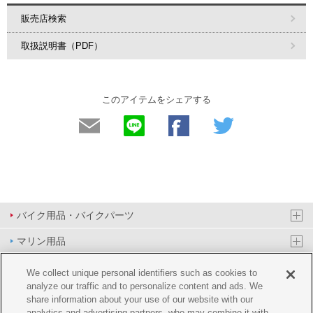
販売店検索
取扱説明書（PDF）
このアイテムをシェアする
バイク用品・バイクパーツ
マリン用品
PAS/YPJ用品
We collect unique personal identifiers such as cookies to
analyze our traffic and to personalize content and ads. We
その他用品
share information about your use of our website with our
analytics and advertising partners, who may combine it with