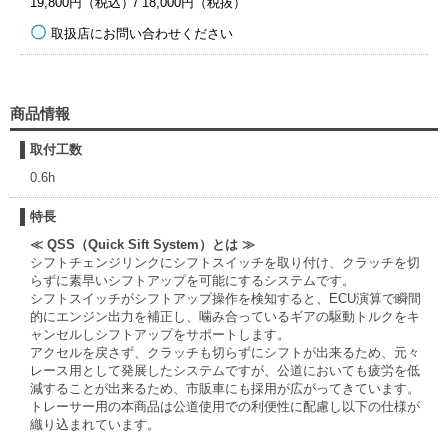
19,800円（税込）/ 18,000円（税抜）
取扱店にお問い合わせください
商品情報
取付工数
0.6h
特長
≪ QSS（Quick Sift System）とは ≫
シフトチェンジリンクにシフトスイッチを取り付け、クラッチを切
らずに素早いシフトアップを可能にするシステムです。
シフトスイッチがシフトアップ操作を検知すると、ECU演算で瞬間
的にエンジン出力を補正し、噛み合っているギアの駆動トルクをキ
ャンセルしシフトアップをサポートします。
アクセルを戻さず、クラッチも切らずにシフトが出来るため、元々
レース用として発展したシステムですが、公道においても疲労を低
減することが出来るため、市販車にも採用が広がってきています。
トレーサー用の本商品は公道使用での利便性に配慮し以下の仕様が
織り込まれています。