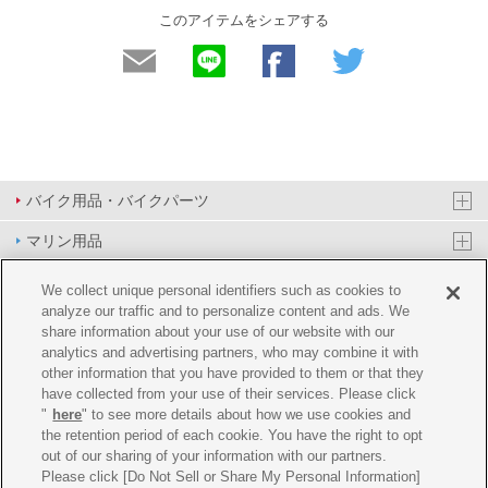
このアイテムをシェアする
バイク用品・バイクパーツ
マリン用品
PAS/YPJ用品
We collect unique personal identifiers such as cookies to
analyze our traffic and to personalize content and ads. We
その他用品
share information about your use of our website with our
analytics and advertising partners, who may combine it with
イベント&エンターテイメント
other information that you have provided to them or that they
have collected from your use of their services. Please click
オンラインショップ
"
here
" to see more details about how we use cookies and
the retention period of each cookie. You have the right to opt
企業情報
out of our sharing of your information with our partners.
Please click [Do Not Sell or Share My Personal Information]
ご利用規約
推薦環境
プライバシーポリシー
Cookie ポリシー