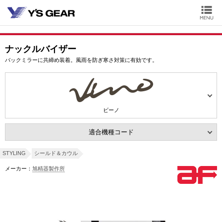
ナックルバイザー
バックミラーに共締め装着。風雨を防ぎ寒さ対策に有効です。
ビーノ
適合機種コード
STYLING
シールド＆カウル
メーカー：
旭精器製作所