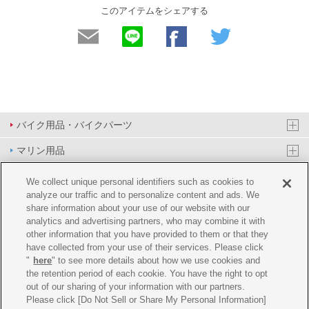
このアイテムをシェアする
バイク用品・バイクパーツ
マリン用品
PAS/YPJ用品
We collect unique personal identifiers such as cookies to
analyze our traffic and to personalize content and ads. We
その他用品
share information about your use of our website with our
analytics and advertising partners, who may combine it with
イベント&エンターテイメント
other information that you have provided to them or that they
have collected from your use of their services. Please click
オンラインショップ
"
here
" to see more details about how we use cookies and
the retention period of each cookie. You have the right to opt
企業情報
out of our sharing of your information with our partners.
Please click [Do Not Sell or Share My Personal Information]
ご利用規約
推薦環境
プライバシーポリシー
Cookie ポリシー