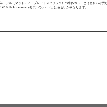
 2019年モデル（マットディープレッドメタリック）の車体カラーとは色合いが異
5 WGP 60th Anniversaryモデルのレッドとは色合いが異なります。