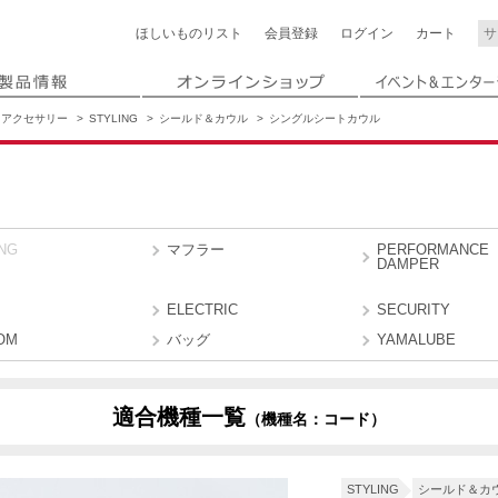
ほしいもの
リスト
会員登録
ログイン
カート
アクセサリー
STYLING
シールド＆カウル
シングルシートカウル
NG
マフラー
PERFORMANCE
DAMPER
ELECTRIC
SECURITY
OM
バッグ
YAMALUBE
適合機種一覧
（機種名：コード）
B6P3
B3P2
B6P5
B6P7
STYLING
シールド＆カ