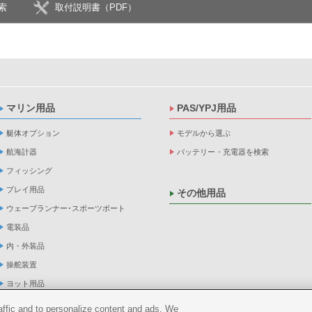
索
取付説明書（PDF）
マリン用品
PAS/YPJ用品
艇体オプション
モデルから選ぶ
航海計器
バッテリー・充電器を検索
フィッシング
プレイ用品
その他用品
ウェーブランナー･スポーツボート
電装品
内・外装品
操舵装置
ヨット用品
係船品
raffic and to personalize content and ads. We