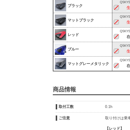
Q5KYS
ブラック
Q5KYS
マットブラック
Q5KYS
レッド
Q5KYS
ブルー
Q5KYS
マットグレーメタリック
商品情報
取付工数
0.1h
ご注意
取り付けは乗
【レッド】