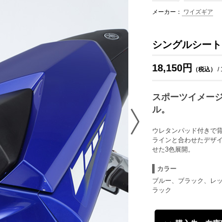
メーカー：
ワイズギア
シングルシート
18,150円
（税込）
/
スポーツイメー
ル。
ウレタンパッド付きで背
ラインと合わせたデザ
せた3色展開。
カラー
ブルー、ブラック、レ
ラック