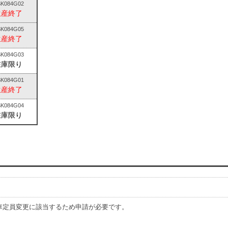
K084G02
生産終了
K084G05
生産終了
K084G03
在庫限り
K084G01
生産終了
K084G04
在庫限り
車定員変更に該当するため申請が必要です。