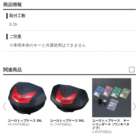
商品情報
取付工数
0.1h
ご注意
※車両本体のキーと共通使用はできません
関連商品
ユ
リ
29
ユーロトップケース 39L
ユーロトップケース 50L
ユーロトップケース キー
36,300円(税込)
51,700円(税込)
シリンダーＡ（ワンキータ
イプ）
4,950円(税込)