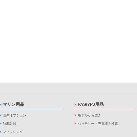
マリン用品
PAS/YPJ用品
艇体オプション
モデルから選ぶ
航海計器
バッテリー・充電器を検索
フィッシング