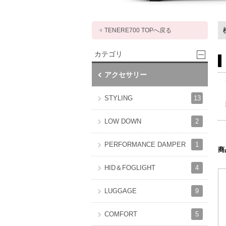
TENERE700 TOPへ戻る
カテゴリ
アクセサリー
13
STYLING
2
LOW DOWN
1
PERFORMANCE DAMPER
商
4
HID＆FOGLIGHT
9
LUGGAGE
5
COMFORT