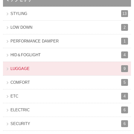
13
STYLING
2
LOW DOWN
1
PERFORMANCE DAMPER
4
HID＆FOGLIGHT
9
LUGGAGE
5
COMFORT
4
ETC
6
ELECTRIC
6
SECURITY