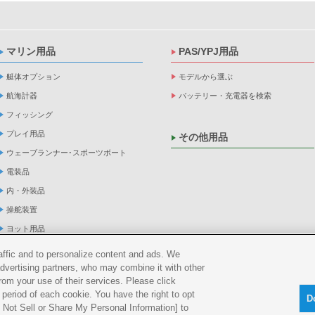
マリン用品
PAS/YPJ用品
艇体オプション
モデルから選ぶ
航海計器
バッテリー・充電器を検索
フィッシング
プレイ用品
その他用品
ウェーブランナー･スポーツボート
電装品
内・外装品
操舵装置
ヨット用品
係船品
raffic and to personalize content and ads. We
advertising partners, who may combine it with other
救命品・検査品
rom your use of their services. Please click
メンテナンス
period of each cookie. You have the right to opt
D
アパレル
Do Not Sell or Share My Personal Information] to