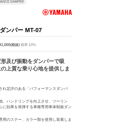
ANCE DAMPER
ンパー MT-07
 31,000(税抜)
税率:10%
変形及び振動をダンパーで吸
上の上質な乗り心地を提供しま
され定評のある「パフォーマンスダンパ
地、ハンドリングを向上させ、ツーリン
らに効果を発揮する車種専用車体制振ダン
専用のステー、カラー類を使用し装着しま