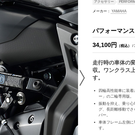
アクセサリー
PERFORM
メーカー：
YAMAHA
パフォーマンスダ
34,100円
（税込）
/
走行時の車体の
収。ワンクラス
す。
四輪高性能車に装着
ー」の二輪専用版。
振動を抑え、乗り心
グ、長距離移動でさ
パー。
車体フレーム左側に
す。