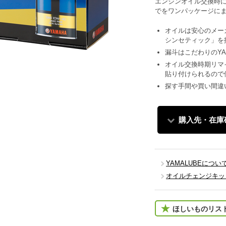
エンジンオイル交換時
でをワンパッケージにま
オイルは安心のメーカ
シンセティック」を
漏斗はこだわりのYA
オイル交換時期リマ
貼り付けられるので
探す手間や買い間違
購入先・在庫
YAMALUBEについ
オイルチェンジキッ
ほしいものリス