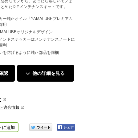
に必要なモノから、あったら嬉しいモノま
とめたDIYメンテナンスキットです。
ー純正オイル「YAMALUBEプレミアム
採用
MALUBEオリジナルデザイン
インドステッカーはメンテナンスノートに
便利
いを防げるように純正部品を同梱
確認
他の詳細を見る
て
ト適合情報
このアイテムをシェアする
トに追加