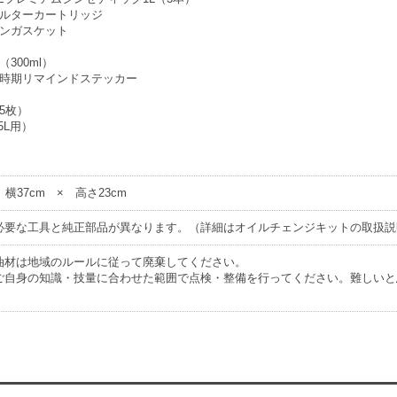
ルターカートリッジ
ンガスケット
300ml）
時期リマインドステッカー
）
5枚）
5L用）
 横37cm × 高さ23cm
必要な工具と純正部品が異なります。（詳細はオイルチェンジキットの取扱説
油材は地域のルールに従って廃棄してください。
ご自身の知識・技量に合わせた範囲で点検・整備を行ってください。難しいと