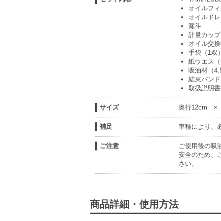
オイルフィ
オイルドレ
漏斗
計量カップ（
オイル交換
手袋（1双
紙ウエス（
吸油材（4.
結束バンド
取扱説明書
サイズ
奥行12cm ×
補足
車種により、
ご注意
ご使用後の吸
安全のため、
さい。
商品詳細・使用方法