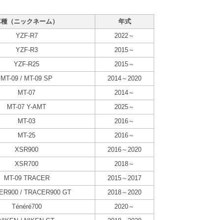
車種（ニックネーム）
年式
YZF-R7
2022～
YZF-R3
2015～
YZF-R25
2015～
MT-09 / MT-09 SP
2014～2020
MT-07
2014～
MT-07 Y-AMT
2025～
MT-03
2016～
MT-25
2016～
XSR900
2016～2020
XSR700
2018～
MT-09 TRACER
2015～2017
ER900 / TRACER900 GT
2018～2020
Ténéré700
2020～