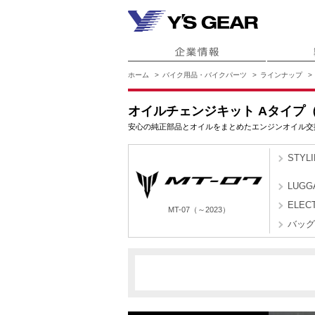
ホーム
バイク用品・バイクパーツ
ラインナップ
オイルチェンジキット Aタイプ
安心の純正部品とオイルをまとめたエンジンオイル交
STYL
LUGG
ELEC
MT-07（～2023）
バッグ
BAT9
BATL
MT-07（～2023）