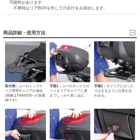
可能性があります。
不要時はリアBOXを外しての走行をお奨めします。
商品詳細・使用方法
取付例：
ユーロトップケ
手順1：
ユーロボックスの
手順2：
キャリアにぴった
ース専用キャリアの場合
ツメをリアキャリアに奥
りはまるように位置を合
(画像はTMAX530への装着
までしっかり差し込む。
わせる。
例です)