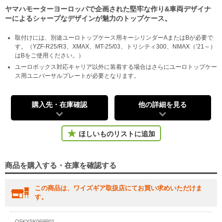
ヤマハモーターヨーロッパで企画された堅牢な作り&車両デザイナ
ーによるシャープなデザインが魅力のトップケース。
取付けには、別途ユーロトップケース用キーシリンダーAまたはBが必要で
す。（YZF-R25/R3、XMAX、MT-25/03、トリシティ300、NMAX（’21～）
はBをご使用ください。）
ユーロボックス対応キャリア以外に装着する場合はさらにユーロトップケー
ス用ユニバーサルプレートが必要となります。
購入先・在庫確認
他の詳細を見る
ほしいものリストに追加
商品を購入する・在庫を確認する
この商品は、ワイズギア取扱店にてお買い求めいただけま
す。
Q5KYSK069P01