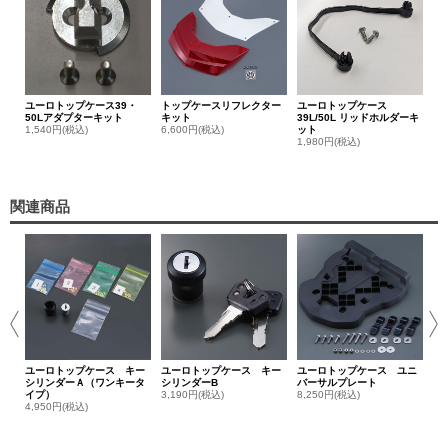
ユーロトップケース39・
トップケースリフレクター
ユーロトップケース
50Lアダプターキット
キット
39L/50L リッドホルダーキ
1,540円(税込)
6,600円(税込)
ット
1,980円(税込)
関連商品
ユ
レス
10
ユーロトップケース キー
ユーロトップケース キー
ユーロトップケース ユニ
シリンダーＡ（ワンキータ
シリンダーB
バーサルプレート
イプ）
3,190円(税込)
8,250円(税込)
4,950円(税込)