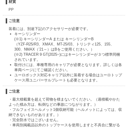
材質
PP
ご注意
装着には、別途下記のアクセサリーが必要です。
キーシリンダー
(※1) キーシリンダーA または キーシリンダーB
（YZF-R25/R3、XMAX、MT-25/03、トリシティ125、155、
300、NMAX（’21～）はBをご使用ください。）
(※2) TRACER 9 GT(2025~)にはキーシリンダーが３つ標準同梱
されています。
取付けには、車種専用のキャリアが必要となります。詳しくは各
車両ページにてご確認ください。
ユーロボックス対応キャリア以外に装着する場合はユーロトップ
ケース用ユニバーサルプレートも必要となります。
ご注意
・最大積載量を超えて荷物を積まないでください。（過積載やかた
よった積み方は、転倒などの事故につながります。）
・フルフェイスヘルメット1個収納可能（ヘルメットによっては、収
納できないものがあります。）
・完全防水ではございません。
・車両別掲載品以外のトップケースを使用しますと不具合に繋がる