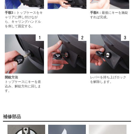
手順3：
トップケースをキ
手順4：
最後にキーを施錠
ャリアに押し付けなが
すれば完成。
ら、キャリングハンドル
を倒して固定する。
開錠方法
レバーを持ち上げロック
トップケースにキーを差
を解除します。
込み、解錠方向に回しま
す。
補修部品