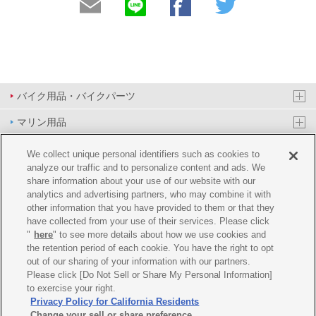
バイク用品・バイクパーツ
マリン用品
PAS/YPJ用品
We collect unique personal identifiers such as cookies to
analyze our traffic and to personalize content and ads. We
その他用品
share information about your use of our website with our
analytics and advertising partners, who may combine it with
イベント&エンターテイメント
other information that you have provided to them or that they
have collected from your use of their services. Please click
オンラインショップ
"
here
" to see more details about how we use cookies and
the retention period of each cookie. You have the right to opt
企業情報
out of our sharing of your information with our partners.
Please click [Do Not Sell or Share My Personal Information]
ご利用規約
推薦環境
プライバシーポリシー
Cookie ポリシー
to exercise your right.
Privacy Policy for California Residents
Change your sell or share preference