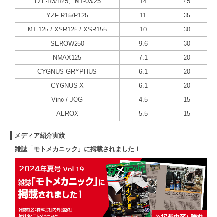
YZF-R3/R25、MT-03/25
14
45
YZF-R15/R125
11
35
MT-125 / XSR125 / XSR155
10
30
SEROW250
9.6
30
NMAX125
7.1
20
CYGNUS GRYPHUS
6.1
20
CYGNUS X
6.1
20
Vino / JOG
4.5
15
AEROX
5.5
15
メディア紹介実績
雑誌「モトメカニック」に掲載されました！