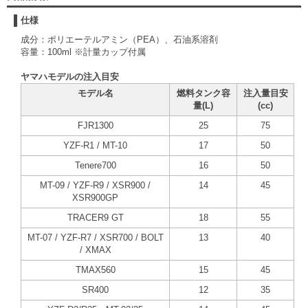
仕様
成分：ポリエーテルアミン（PEA）、石油系溶剤
容量：100ml ※計量カップ付属
ヤマハモデルの注入目安
モデル名
燃料タンク容
注入量目安
量(L)
(cc)
FJR1300
25
75
YZF-R1 / MT-10
17
50
Tenere700
16
50
MT-09 / YZF-R9 / XSR900 /
14
45
XSR900GP
TRACER9 GT
18
55
MT-07 / YZF-R7 / XSR700 / BOLT
13
40
/ XMAX
TMAX560
15
45
SR400
12
35