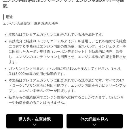
エンジン内部を強力にクリーンアップ。エンジン本来のパワーを回
復。
用途
エンジンの燃焼室、燃料系統の洗浄
本製品はプレミアムガソリンに配合されている洗浄成分です。
有効成分に特殊PEA（ポリエーテルアミン）を使用し、これを極めて高純度
に含有する本商品はエンジン内部の燃焼室、吸気バルブ、インジェクター等
に固着したカーボン堆積物（カーボンデポジット）を効果的に洗浄、除去
し、エンジンのコンディションを回復させ、エンジン本来の性能を発揮させ
ます。
ガソリンタンク容量5リットル毎に本品15ccを注入してください。3ヶ月、
又は3,000km毎の使用が効果的です。
本製品はプレミアムガソリンに配合されている洗浄成分です。すべての4ス
トロークガソリン車両に対応可能です。エンジン内部を強力にクリーンアッ
プし、エンジン本来のパワーが回復します。
新車からの継続使用でエンジン性能を維持することができます。O2センサ
ーや触媒を傷めることはありません。
購入先・在庫確認
他の詳細を見る