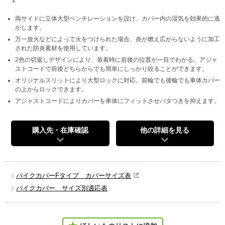
両サイドに立体大型ベンチレーションを設け、カバー内の湿気を効果的に逃
がします。
万一放火などによって火をつけられた場合、炎が燃え広がらないように加工
された防炎素材を使用しています。
2色の切返しデザインにより、装着時に前後の位置が一目でわかる。アジャ
ストコードで前後どちらからでも簡単にしっかり絞ることができます。
オリジナルスリットにより大型ロックに対応。前輪でも後輪でも車体カバー
の上からロックできます。
アジャストコードによりカバーを車体にフィットさせバタつきを抑えます。
購入先・在庫確認
他の詳細を見る
バイクカバーFタイプ カバーサイズ表
バイクカバー サイズ別適応表