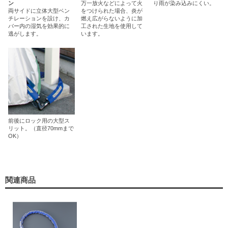
ン
万一放火などによって火
り雨が染み込みにくい。
両サイドに立体大型ベン
をつけられた場合、炎が
チレーションを設け、カ
燃え広がらないように加
バー内の湿気を効果的に
工された生地を使用して
逃がします。
います。
前後にロック用の大型ス
リット。（直径70mmまで
OK）
関連商品