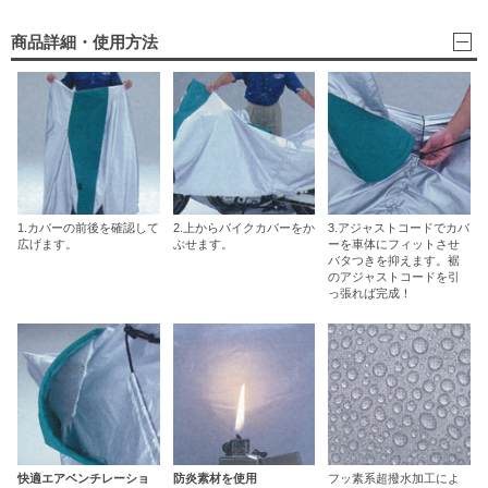
商品詳細・使用方法
1.カバーの前後を確認して
2.上からバイクカバーをか
3.アジャストコードでカバ
広げます。
ぶせます。
ーを車体にフィットさせ
バタつきを抑えます。裾
のアジャストコードを引
っ張れば完成！
快適エアベンチレーショ
防炎素材を使用
フッ素系超撥水加工によ