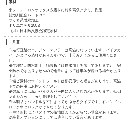
素材
東レ・テトロンオックス糸素材に特殊高級アクリル樹脂
難燃剤配合ハードWコート
フッ素系撥水加工
ポリエステル100％
（財）日本防炎協会認定素材
ご注意
※走行直後のエンジン、マフラーは高温になっています。バイクカ
バーがとける恐れがありますので、十分冷えてからご使用くださ
い。
※生地には防水加工、縫製糸には撥水加工を施してありますが、完
全防水ではありませんので雨量によっては車体が濡れる場合があり
ます。
※塩ビ素材のウインドシールドは熱変形する場合があります。高温
下での使用はお控えください。
※強風時には風がバイクカバー内に入り込む恐れがあります。転倒
防止を含め、十分な管理をしてください。
※本製品はハンドルを左にきってかぶせるタイプです。右ハンドル
ロック車はロックができなくなります。
※車体形状によりタイヤの接地面までかぶらない場合があります。
※装着オプションによっては適合しない場合があります。