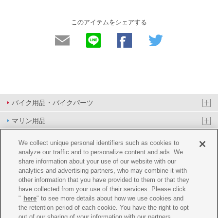
このアイテムをシェアする
バイク用品・バイクパーツ
マリン用品
PAS/YPJ用品
We collect unique personal identifiers such as cookies to
analyze our traffic and to personalize content and ads. We
その他用品
share information about your use of our website with our
analytics and advertising partners, who may combine it with
イベント&エンターテイメント
other information that you have provided to them or that they
have collected from your use of their services. Please click
オンラインショップ
"
here
" to see more details about how we use cookies and
the retention period of each cookie. You have the right to opt
企業情報
out of our sharing of your information with our partners.