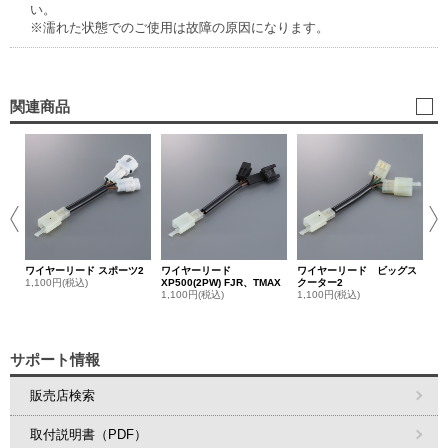
い。
※濡れた状態でのご使用は故障の原因になります。
関連商品
ワ
ー
1,
ワイヤーリード スポーツ2
ワイヤーリード
ワイヤーリード ビッグス
1,100円(税込)
XP500(2PW) FJR、TMAX
クーター2
1,100円(税込)
1,100円(税込)
サポート情報
販売店検索
取付説明書（PDF）