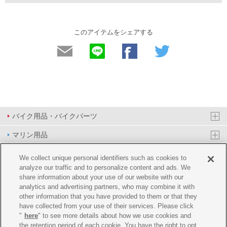
このアイテムをシェアする
バイク用品・バイクパーツ
マリン用品
PAS/YPJ用品
We collect unique personal identifiers such as cookies to
analyze our traffic and to personalize content and ads. We
その他用品
share information about your use of our website with our
analytics and advertising partners, who may combine it with
イベント&エンターテイメント
other information that you have provided to them or that they
have collected from your use of their services. Please click
オンラインショップ
"
here
" to see more details about how we use cookies and
the retention period of each cookie. You have the right to opt