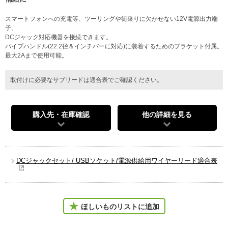
スマートフォンへの充電等、ツーリングや街乗りに欠かせない12V電源出力端
子。
DCジャック対応機器を接続できます。
パイプハンドル(22.2径＆インチバーに対応)に装着するためのブラケット付属。
最大2Aまで使用可能。
取付けに必要なサブリードは適合表でご確認ください。
購入先・在庫確認
他の詳細を見る
DCジャックセット/ USBソケット/電源供給用ワイヤーリード適合表
ほしいものリストに追加