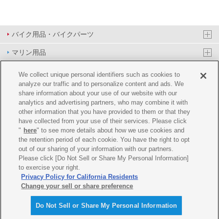
バイク用品・バイクパーツ
マリン用品
PAS/YPJ用品
We collect unique personal identifiers such as cookies to
analyze our traffic and to personalize content and ads. We
その他用品
share information about your use of our website with our
analytics and advertising partners, who may combine it with
イベント&エンターテイメント
other information that you have provided to them or that they
have collected from your use of their services. Please click
オンラインショップ
"
here
" to see more details about how we use cookies and
the retention period of each cookie. You have the right to opt
企業情報
out of our sharing of your information with our partners.
Please click [Do Not Sell or Share My Personal Information]
ご利用規約
推薦環境
プライバシーポリシー
Cookie ポリシー
to exercise your right.
Privacy Policy for California Residents
Change your sell or share preference
Do Not Sell or Share My Personal Information
© Y'SGEAR CO.,LTD.ALL RIGHTS RESERVED.