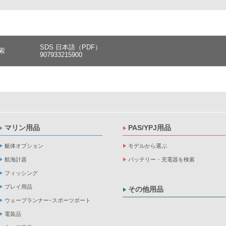
SDS 日本語（PDF）
索
907933215900
マリン用品
PAS/YPJ用品
艇体オプション
モデルから選ぶ
航海計器
バッテリー・充電器を検索
フィッシング
プレイ用品
その他用品
ウェーブランナー･スポーツボート
電装品