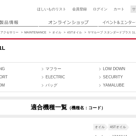
ほしいもの
リスト
会員登録
ログイン
カート
アクセサリー
MAINTENANCE
オイル
4STオイル
ヤマルーブ スタンダードプラス 1L
1L
NG
マフラー
LOW DOWN
ORT
ELECTRIC
SECURITY
OM
バッグ
YAMALUBE
適合機種一覧
（機種名：コード）
オイル
4STオイル